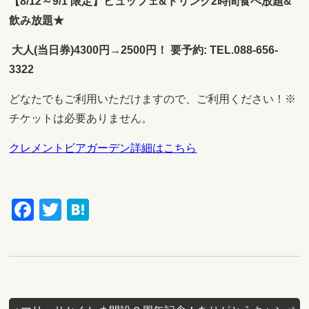
【
8/12
～
9/1
限定】ビュッフェ
&
ドリンク
2
時間食べ放題
&
飲み放題★
大人
(
当日券
)4300
円→
2500
円！
要予約
: TEL.088-656-
3322
どなたでもご利用いただけますので、ご利用ください！※
チケットは必要ありません。
クレメントビアガーデン詳細はこちら
Facebook
Twitter
Hatena