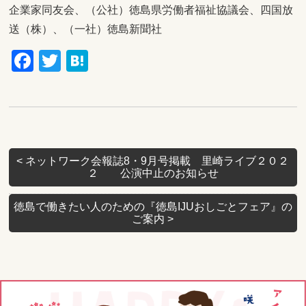
企業家同友会、（公社）徳島県労働者福祉協議会、四国放
送（株）、（一社）徳島新聞社
Facebook
Twitter
Hatena
<
ネットワーク会報誌8・9月号掲載 里崎ライブ２０２
２ 公演中止のお知らせ
徳島で働きたい人のための『徳島IJUおしごとフェア』の
ご案内
>